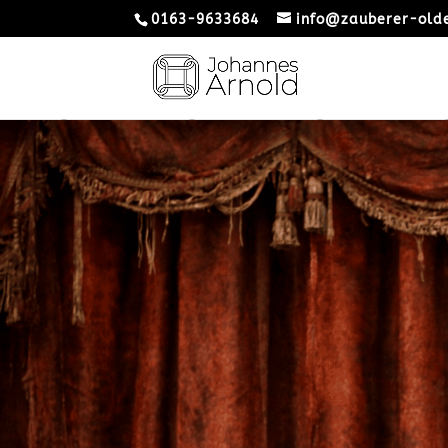
0163-9633684
info@zauberer-old