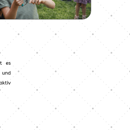
bt es
 und
ktiv