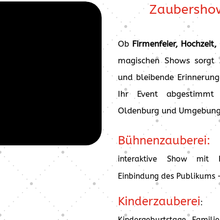
Zaubershow
Ob
Firmenfeier, Hochzeit,
magischen Shows sorgt 
und bleibende Erinnerun
Ihr Event abgestimmt 
Oldenburg und Umgebung
Bühnenzauberei
interaktive Show mit 
Einbindung des Publikums –
Kinderzauberei
: B
Kindergeburtstage, Familie