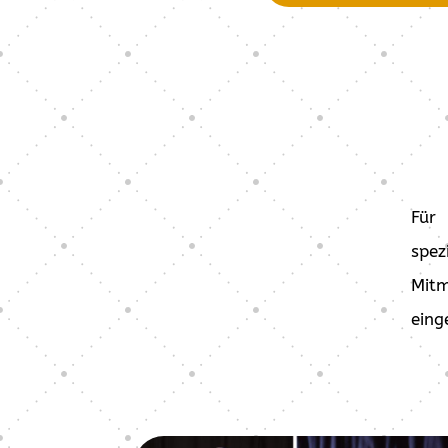
Für 
spe
Mit
eing